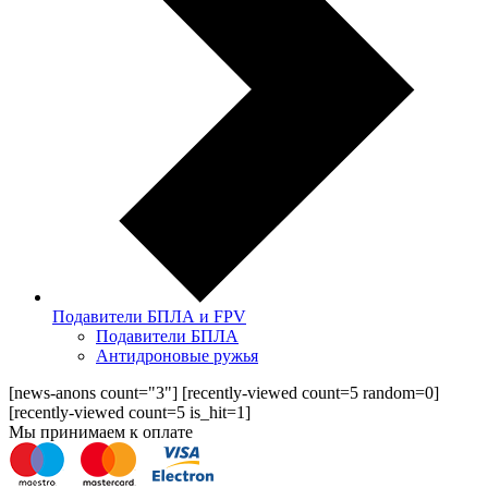
Подавители БПЛА и FPV
Подавители БПЛА
Антидроновые ружья
[news-anons count="3"] [recently-viewed count=5 random=0]
[recently-viewed count=5 is_hit=1]
Мы принимаем к оплате