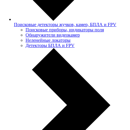
Поисковые детекторы жучков, камер, БПЛА и FPV
Поисковые приборы, индикаторы поля
Обнаружители видеокамер
Неленейные локаторы
Детекторы БПЛА и FPV