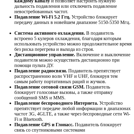
каждому каналу
и позволяет настроить нужную
дальность подавления или отключить подавление
невостребованных частот.
Подавление Wi-Fi 5.2 Ггц.
Устройство блокирует
передачу данных в новейшем диапазоне 5150-5350 Мгц.
Система активного охлаждения.
В подавитель
встроено 5 кулеров охлаждения, благодаря которым
использовать устройство можно продолжительное время
без риска перегрева и выхода из строя.
Дистанционное управление.
Включение и выключение
подавителя можно осуществить дистанционно при
помощи пульта ДУ.
Подавление радиосвязи.
Подавитель препятствует
распространению волн VHF и UHF, блокируя тем
самым работу портативных раций и жучков.
Подавление сотовой связи GSM.
Подавитель
блокирует голосовые вызовы, а также отправку
сообщений SMS и MMS.
Подавление беспроводного Интернета.
Устройство
препятствует передаче любой информации в диапазонах
частот 3G, 4GLTE, а также через беспроводные сети Wi-
Fi и Bluetooth.
Подавление GPS и Глонасс.
Подавитель блокирует
связь со спутниковыми системами