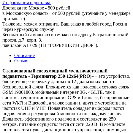
Информация о доставке
Доставка по Москве - 500 рублей;
в Московскую область - от 500 рублей (уточняйте у менеджера
при заказе).
Также мы можем отправить Ваш заказ в любой город России
через курьерскую службу.
Бесплатный самовывоз возможен по адресу Багратионовский
проезд, д.7, корп. 3,
павильон А1-029 (ТЦ "ГОРБУШКИН ДВОР").
Описание
Отзывы
Стационарный сверхмощный мультичастотный
подавитель «Терминатор 250-12х64(PRO)»
– это устройство,
блокирующее передачу данных в 12 диапазонах частот
беспроводной связи. Блокируется как голосовая сотовая связь
GSM 19001800, мобильный интернет 3G, 4GLTE, так и
системы геопозиционирования GPS и Глонасс, беспроводные
сети Wi-Fi и Bluetooth, а также рации и другие устройства на
частотах UHF и VHF. Подавитель обладает выбором частот
подавления и регулировкой мощности по каждому каналу.
Дальность эффективного подавления составляет до 250
метров, питание осуществляется от сети 220 В. В комплекте
поставляется пульт дистанционного управления, с помощью