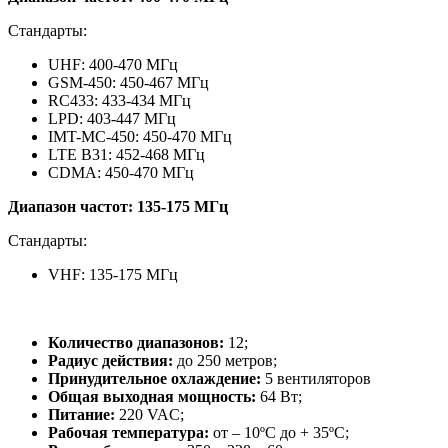
Стандарты:
UHF: 400-470 МГц
GSM-450: 450-467 МГц
RC433: 433-434 МГц
LPD: 403-447 МГц
IMT-MC-450: 450-470 МГц
LTE B31: 452-468 МГц
CDMA: 450-470 МГц
Диапазон частот: 135-175 МГц
Стандарты:
VHF: 135-175 МГц
Количество диапазонов:
12;
Радиус действия:
до 250 метров;
Принудительное охлаждение:
5 вентиляторов
Общая выходная мощность:
64 Вт;
Питание:
220 VAC;
Рабочая температура:
от – 10ºС до + 35ºС;