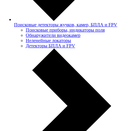
Поисковые детекторы жучков, камер, БПЛА и FPV
Поисковые приборы, индикаторы поля
Обнаружители видеокамер
Неленейные локаторы
Детекторы БПЛА и FPV