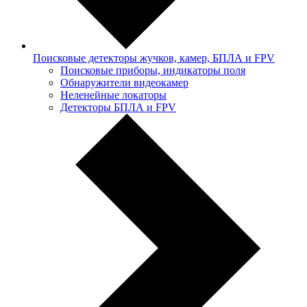
Поисковые детекторы жучков, камер, БПЛА и FPV
Поисковые приборы, индикаторы поля
Обнаружители видеокамер
Неленейные локаторы
Детекторы БПЛА и FPV