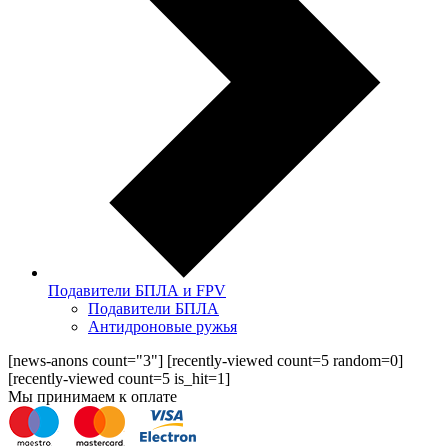
Подавители БПЛА и FPV
Подавители БПЛА
Антидроновые ружья
[news-anons count="3"] [recently-viewed count=5 random=0]
[recently-viewed count=5 is_hit=1]
Мы принимаем к оплате