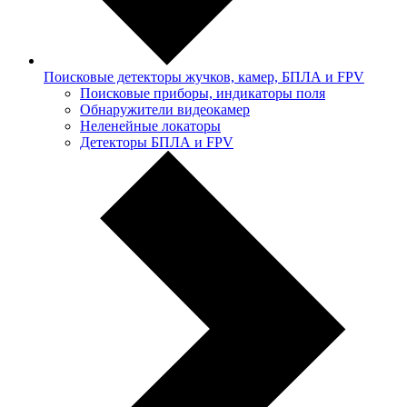
Поисковые детекторы жучков, камер, БПЛА и FPV
Поисковые приборы, индикаторы поля
Обнаружители видеокамер
Неленейные локаторы
Детекторы БПЛА и FPV