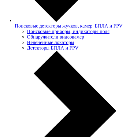
Поисковые детекторы жучков, камер, БПЛА и FPV
Поисковые приборы, индикаторы поля
Обнаружители видеокамер
Неленейные локаторы
Детекторы БПЛА и FPV