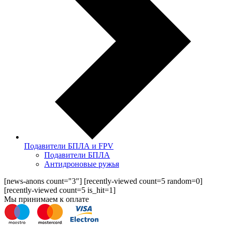
Подавители БПЛА и FPV
Подавители БПЛА
Антидроновые ружья
[news-anons count="3"] [recently-viewed count=5 random=0]
[recently-viewed count=5 is_hit=1]
Мы принимаем к оплате