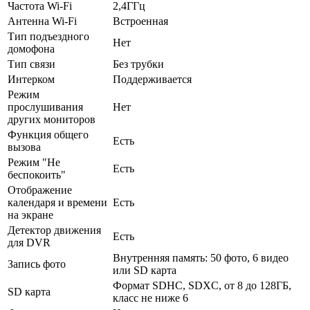
Частота Wi-Fi
2,4ГГц
Антенна Wi-Fi
Встроенная
Тип подъездного
Нет
домофона
Тип связи
Без трубки
Интерком
Поддерживается
Режим
прослушивания
Нет
других мониторов
Функция общего
Есть
вызова
Режим "Не
Есть
беспокоить"
Отображение
календаря и времени
Есть
на экране
Детектор движения
Есть
для DVR
Внутренняя память: 50 фото, 6 видео
Запись фото
или SD карта
Формат SDHC, SDXC, от 8 до 128ГБ,
SD карта
класс не ниже 6