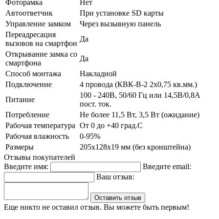
Фоторамка
Нет
Автоответчик
При установке SD карты
Управление замком
Через вызывную панель
Переадресация
Да
вызовов на смартфон
Открывание замка со
Да
смартфона
Способ монтажа
Накладной
Подключение
4 провода (КВК-В-2 2х0,75 кв.мм.)
100 - 240В, 50/60 Гц или 14,5В/0,8А
Питание
пост. ток.
Потребление
Не более 11,5 Вт, 3,5 Вт (ожидание)
Рабочая температура
От 0 до +40 град.С
Рабочая влажность
0-95%
Размеры
205х128х19 мм (без кронштейна)
Отзывы покупателей
Введите имя:
Введите email:
Ваш отзыв:
Оставить отзыв
Еще никто не оставил отзыв. Вы можете быть первым!